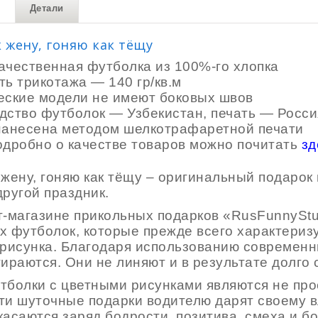
Детали
 жену, гоняю как тёщу
ачественная футболка из 100%-го хлопка
ь трикотажа — 140 гр/кв.м
еские модели не имеют боковых швов
дство футболок — Узбекистан, печать — Росси
нанесена методом шелкотрафаретной печати
одробно о качестве товаров можно почитать
зд
 жену, гоняю как тёщу – оригинальный подарок
другой праздник.
т-магазине прикольных подарков «RusFunnyStu
х футболок, которые прежде всего характериз
 рисунка. Благодаря использованию современн
тираются. Они не линяют и в результате долго
тболки с цветными рисунками являются не пр
ти шуточные подарки водителю дарят своему в
асаются заряд бодрости, позитива, смеха и бо