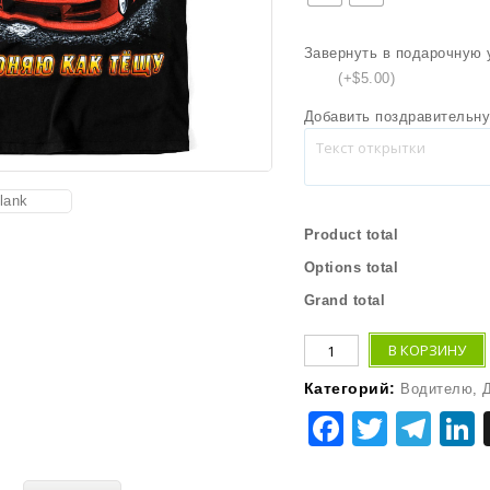
Завернуть в подарочную 
(+$5.00)
Добавить поздравительну
Product total
Options total
Grand total
В КОРЗИНУ
Категорий:
Водителю
,
Faceboo
Twitte
Tel