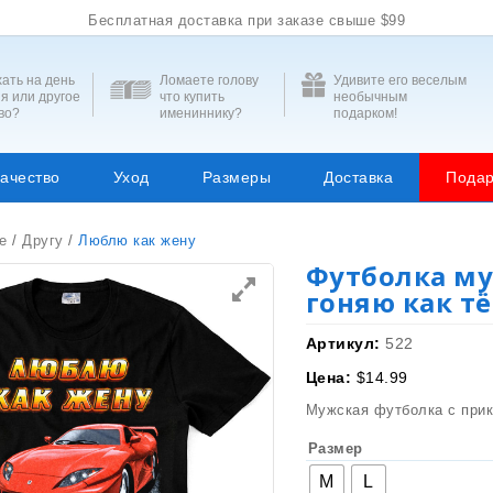
Бесплатная доставка при заказе свыше $99
ать на день
Ломаете голову
Удивите его веселым
я или другое
что купить
необычным
во?
имениннику?
подарком!
ачество
Уход
Размеры
Доставка
Подар
е
/
Другу
/
Люблю как жену
Футболка му
гоняю как т
Артикул:
522
Цена:
$
14.99
Мужская футболка с при
Размер
M
L