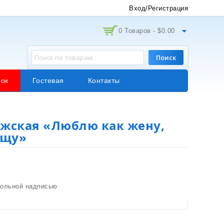
Вход/Регистрация
0 Товаров -
$
0.00
Поиск
ок
Гостевая
Контакты
жская «Люблю как жену,
ёщу»
кольной надписью