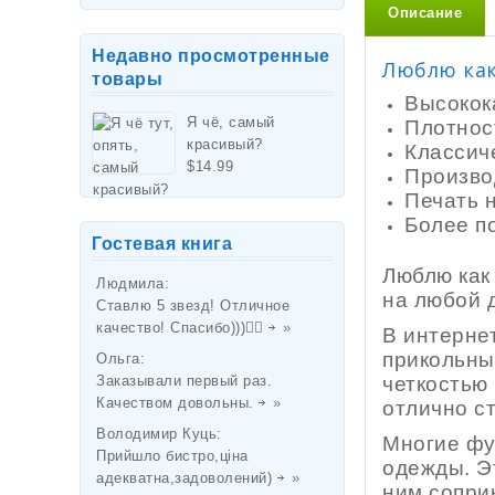
Описание
Недавно просмотренные
Люблю как
товары
Высокок
Я чё, самый
Плотност
красивый?
Классич
$
14.99
Произво
Печать 
Более п
Гостевая книга
Люблю как
Людмила
:
на любой 
Ставлю 5 звезд! Отличное
качество! Спасибо)))👌🏻
»
В интерне
прикольны
Ольга
:
четкостью
Заказывали первый раз.
Качеством довольны.
»
отлично с
Володимир Куць
:
Многие фу
Прийшло бистро,ціна
одежды. Э
адекватна,задоволений)
»
ним соприк