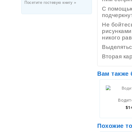
Посетите гостевую книгу »
С помощью
подчеркну
Не бойтес
рисунками
никого ра
Выделятьс
Вторая кар
Вам также
Водит
$
1
Похожие т