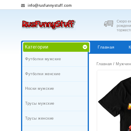
info@rusfunnystuff.com
Скоро ех
рождени
торжест
Категории
Главная
К
Футболки мужские
Главная
/
Мужчин
Футболки женские
Носки мужские
Трусы мужские
Трусы женские