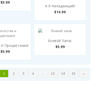
$
5.99
А Я Нападающий!
$
14.99
Боевой Запас
 И Процветания!
$
5.99
$
5.99
1
2
3
4
…
13
14
15
→