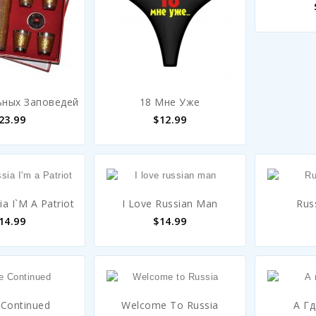
ьных Заповедей
18 Мне Уже
23.99
$
12.99
ia I`m A Patriot
I Love Russian Man
Rus
14.99
$
14.99
 Continued
Welcome To Russia
А Г