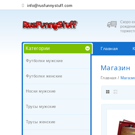
info@rusfunnystuff.com
Скоро ех
рождени
торжест
Категории
Главная
К
Футболки мужские
Магазин
Футболки женские
Главная
/
Магази
Носки мужские
Трусы мужские
Трусы женские