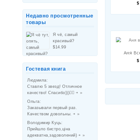
$
Недавно просмотренные
товары
Я чё, самый
красивый?
$
14.99
Аня Вс
$
Гостевая книга
Людмила
:
Ставлю 5 звезд! Отличное
качество! Спасибо)))👌🏻
»
Ольга
:
Заказывали первый раз.
Качеством довольны.
»
Володимир Куць
:
Прийшло бистро,ціна
адекватна,задоволений)
»