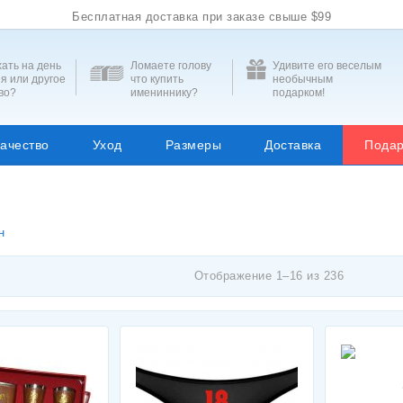
Бесплатная доставка при заказе свыше $99
ать на день
Ломаете голову
Удивите его веселым
я или другое
что купить
необычным
во?
имениннику?
подарком!
ачество
Уход
Размеры
Доставка
Подар
н
Отображение 1–16 из 236