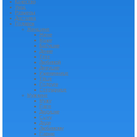
Качество
Уход
Размеры
Доставка
Подарок
Женщине
Жене
Маме
Бабушке
Дочке
Тёте
Любимой
Девушке
Имениннице
Тёще
Подруге
Сотруднице
Мужчине
Мужу
Папе
Дедушке
Сыну
Дяде
Любимому
Парню