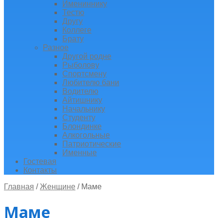
Имениннику
Тестю
Другу
Коллеге
Брату
Разное
Другой родне
Рыболову
Спортсмену
Любителю бани
Водителю
Айтишнику
Начальнику
Студенту
Блондинке
Алкогольные
Патриотические
Именные
Гостевая
Контакты
Главная
/
Женщине
/
Маме
Маме