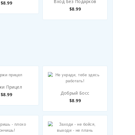
Вход Без Подарков
$
8.99
$
8.99
жи Прицел
Добрый Босс
$
8.99
$
8.99