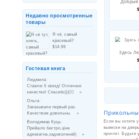
Добрый 
Недавно просмотренные
товары
Я чё, самый
красивый?
$
14.99
Здесь Л
Гостевая книга
Людмила
:
Ставлю 5 звезд! Отличное
качество! Спасибо)))👌🏻
»
Ольга
:
Заказывали первый раз.
Прикольны
Качеством довольны.
»
Если вы хотите 
Володимир Куць
:
вывески на дверь
Прийшло бистро,ціна
прочтет. Будьте 
адекватна,задоволений)
»