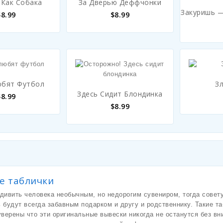
Как Собака
За Дверью Деффчонки
Закуришь —
$
8.99
$
8.99
юбят Футбол
З
Здесь Сидит Блондинка
$
8.99
$
8.99
е таблички
удивить человека необычным, но недорогим сувениром, тогда сове
 будут всегда забавным подарком и другу и родственнику. Такие та
уверены что эти оригинальные вывески никогда не останутся без вн