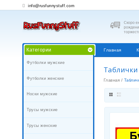
info@rusfunnystuff.com
Скоро ех
рождени
торжест
Категории
Главная
К
Футболки мужские
Таблички
Футболки женские
Главная
/
Таблич
Носки мужские
Трусы мужские
Трусы женские