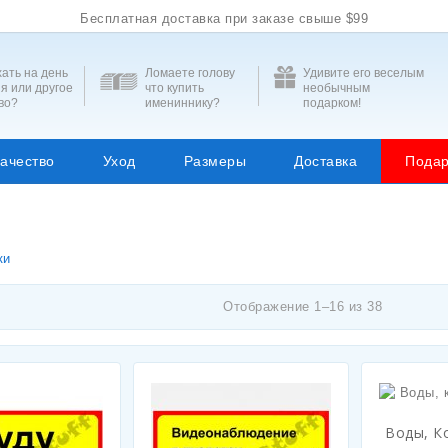
Бесплатная доставка при заказе свыше $99
ать на день
Ломаете голову
Удивите его веселым
я или другое
что купить
необычным
во?
имениннику?
подарком!
ачество
Уход
Размеры
Доставка
Подар
ки
Отображение 1–16 из 38
Воды, К