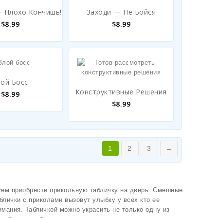
 Плохо Кончишь!
Заходи — Не Бойся
$
8.99
$
8.99
лой Босс
Конструктивные Решения
$
8.99
$
8.99
1
2
3
→
туем приобрести прикольную табличку на дверь. Смешные
блички с приколами вызовут улыбку у всех кто ее
имания. Табличкой можно украсить не только одну из