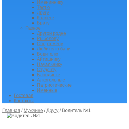
Имениннику
Тестю
Другу
Коллеге
Брату
Разное
Другой родне
Рыболову
Спортсмену
Любителю бани
Водителю
Айтишнику
Начальнику
Студенту
Блондинке
Алкогольные
Патриотические
Именные
Гостевая
Контакты
Главная
/
Мужчине
/
Другу
/
Водитель №1