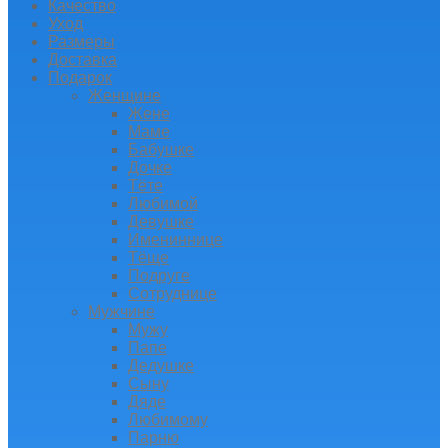
Качество
Уход
Размеры
Доставка
Подарок
Женщине
Жене
Маме
Бабушке
Дочке
Тёте
Любимой
Девушке
Имениннице
Тёще
Подруге
Сотруднице
Мужчине
Мужу
Папе
Дедушке
Сыну
Дяде
Любимому
Парню