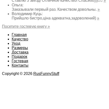
Ставлю 5 звезд! Отличное качество! Спасибо)))👌🏻
»
Ольга
:
Заказывали первый раз. Качеством довольны.
»
Володимир Куць
:
Прийшло бистро,ціна адекватна,задоволений)
»
Посетите гостевую книгу »
Главная
Качество
Уход
Размеры
Доставка
Подарок
Гостевая
Контакты
Copyright © 2026
RusFunnyStuff