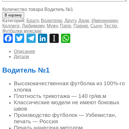
Количество товара Водитель №1
В корзину
Категорий:
Брату
,
Водителю
,
Другу
,
Дяде
,
Имениннику
,
Коллеге
,
Любимому
,
Мужу
,
Папе
,
Парню
,
Сыну
,
Тестю
,
Футболки мужские
Facebook
Twitter
Telegram
LinkedIn
Instapaper
WhatsApp
Описание
Детали
Водитель №1
Высококачественная футболка из 100%-го
хлопка
Плотность трикотажа — 140 гр/кв.м
Классические модели не имеют боковых
швов
Производство футболок — Узбекистан,
печать — Россия
Печать нанесена методом