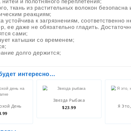
 нитей и полотняного переплетения;
го, ткань из растительных волокон безопасна
гическим реакциям;
а устойчива к загрязнениям, соответственно н
р, ее даже не обязательно гладить. Достаточн
ятся сами;
зует катышки со временем;
ся;
ание долго держится;
 будет интересно…
Звезда Рыбака
охой День
Я Это
$
23.99
4.99