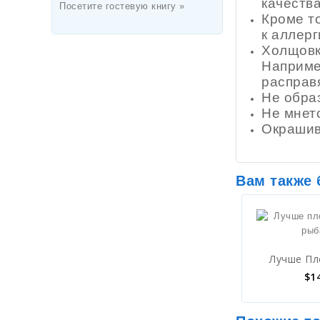
качества
Посетите гостевую книгу »
Кроме то
к аллер
Холщовк
Наприме
расправ
Не обра
Не мнет
Окрашив
Вам также
Лучше Пл
$
1