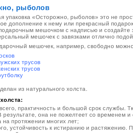
жно, рыболов
я упаковка «Осторожно, рыболов» это не прост
ое дополнение к нему или прекрасный подарок
подарочным мешочком с надписью и создайте 
ерсальный мешочек с завязками отлично подойд
одарочный мешочек, например, свободно можно
осков
ужских трусов
енских трусов
утболку
делан из натурального холста.
холста:
всего, практичность и большой срок службы. 
В результате, она не пожелтеет со временем 
 на протяжении многих лет;
го, устойчивость к истиранию и растяжению. П