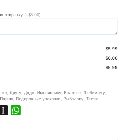
ю открытку
(+$5.00)
$5.99
$0.00
$5.99
шке
,
Другу
,
Дяде
,
Имениннику
,
Коллеге
,
Любимому
,
Парню
,
Подарочные упаковки
,
Рыболову
,
Тестю
k
r
egram
LinkedIn
Instapaper
WhatsApp