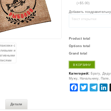
(+$5.00)
Добавить поздравительну
Product total
Options total
Grand total
В КОРЗИНУ
Категорий:
Брату
,
Деду
Мужу
,
Начальнику
,
Папе
,
Faceboo
Twitte
Tel
Детали