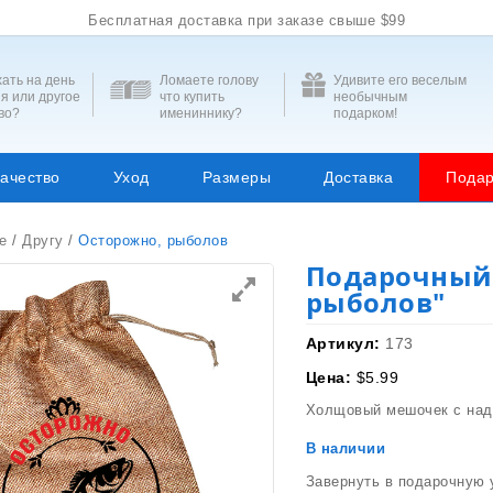
Бесплатная доставка при заказе свыше $99
ать на день
Ломаете голову
Удивите его веселым
я или другое
что купить
необычным
во?
имениннику?
подарком!
ачество
Уход
Размеры
Доставка
Подар
е
/
Другу
/
Осторожно, рыболов
Подарочный
рыболов"
Артикул:
173
Цена:
$
5.99
Холщовый мешочек с над
В наличии
Завернуть в подарочную 