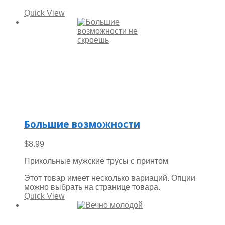
Quick View
Большие возможности
$
8.99
Прикольные мужские трусы с принтом
Этот товар имеет несколько вариаций. Опции
можно выбрать на странице товара.
Quick View