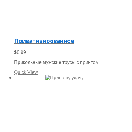
Приватизированное
$
8.99
Прикольные мужские трусы с принтом
Quick View