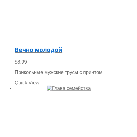
Вечно молодой
$
8.99
Прикольные мужские трусы с принтом
Quick View