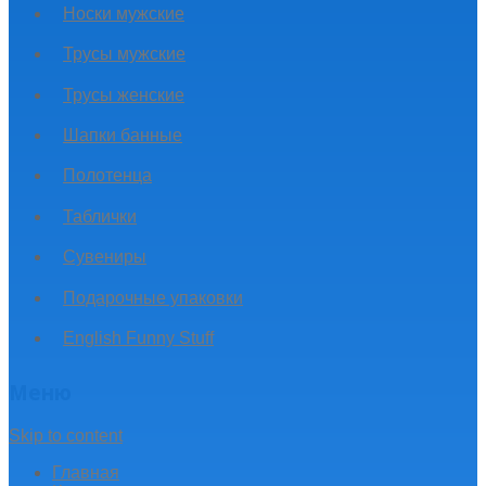
Носки мужские
Трусы мужские
Трусы женские
Шапки банные
Полотенца
Таблички
Сувениры
Подарочные упаковки
English Funny Stuff
Меню
Skip to content
Главная