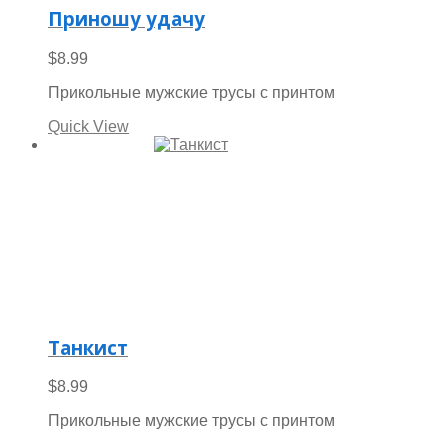
Приношу удачу
$
8.99
Прикольные мужские трусы с принтом
Quick View
Танкист
$
8.99
Прикольные мужские трусы с принтом