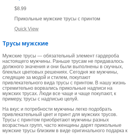
$
8.99
Прикольные мужские трусы с принтом
Quick View
Трусы мужские
Мужские трусы — обязательный элемент гардероба
настоящего мужчины. Раньше трусам не придавалось
должного значения и они были выполнены в скучных,
блеклых цветовых решениях. Сегодня же мужчины,
следящие за модой и стилем, покупают
привлекательного вида трусы с принтом. В нашу жизнь
стремительно ворвались прикольные надписи на
мужских трусах. Люди все чаще и чаще покупают, к
примеру, трусы с надписью целуй.
На вкус и потребности мужчины легко подобрать
привлекательный цвет и принт для мужских трусов.
Трусы с принтом приобретают мужчины разных
возрастных групп, часто женщины дарят прикольные
мужские трусы близким в виде оригинального подарка к