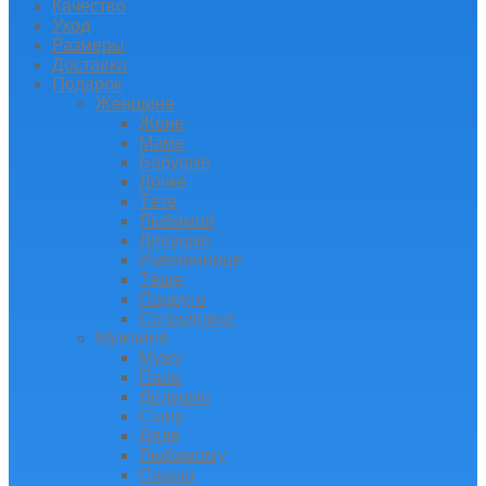
Качество
Уход
Размеры
Доставка
Подарок
Женщине
Жене
Маме
Бабушке
Дочке
Тёте
Любимой
Девушке
Имениннице
Тёще
Подруге
Сотруднице
Мужчине
Мужу
Папе
Дедушке
Сыну
Дяде
Любимому
Парню