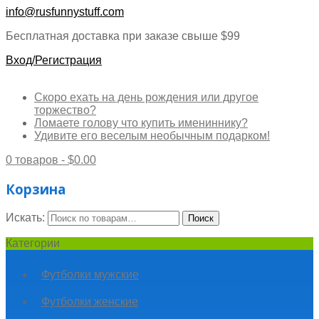
info@rusfunnystuff.com
Бесплатная доставка при заказе свыше $99
Вход/Регистрация
Скоро ехать на день рождения или другое
торжество?
Ломаете голову что купить имениннику?
Удивите его веселым необычным подарком!
0 товаров -
$
0.00
Корзина
Искать:
Поиск
Категории
Футболки мужские
Футболки женские