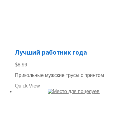
Лучший работник года
$
8.99
Прикольные мужские трусы с принтом
Quick View