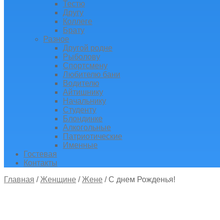
Тестю
Другу
Коллеге
Брату
Разное
Другой родне
Рыболову
Спортсмену
Любителю бани
Водителю
Айтишнику
Начальнику
Студенту
Блондинке
Алкогольные
Патриотические
Именные
Гостевая
Контакты
Главная
/
Женщине
/
Жене
/
С днем Рожденья!