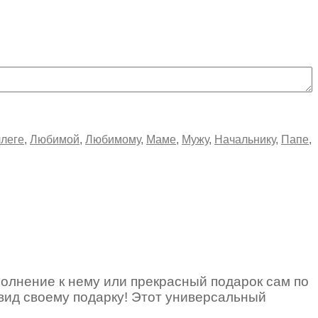
леге
,
Любимой
,
Любимому
,
Маме
,
Мужу
,
Начальнику
,
Папе
,
полнение к нему или прекрасный подарок сам по
вид своему подарку! Этот универсальный