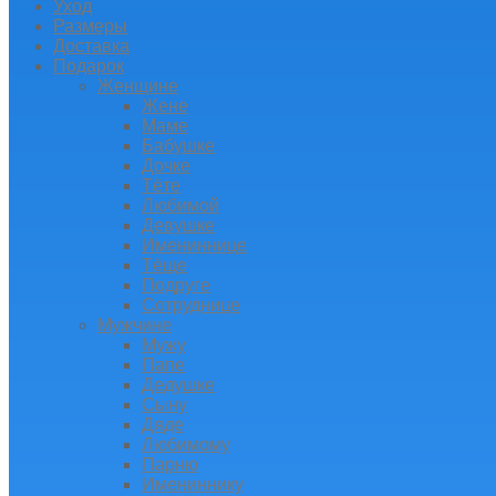
Уход
Размеры
Доставка
Подарок
Женщине
Жене
Маме
Бабушке
Дочке
Тёте
Любимой
Девушке
Имениннице
Тёще
Подруге
Сотруднице
Мужчине
Мужу
Папе
Дедушке
Сыну
Дяде
Любимому
Парню
Имениннику