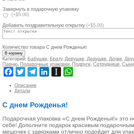
Завернуть в подарочную упаковку
(+$5.00)
Добавить поздравительную открытку
(+$5.00)
Количество товара С днем Рожденья!
В корзину
Категорий:
Бабушке
,
Брату
,
Девушке
,
Дедушке
,
Дочке
,
Дру
Парню
,
Подарочные упаковки
,
Подруге
,
Сотруднице
,
Сыну
Facebook
Twitter
Telegram
LinkedIn
Instapaper
WhatsApp
Описание
Детали
С днем Рожденья!
Подарочная упаковка «С днем Рожденья!» это н
себе! Дополните подарок красивым подарочным
мешочек с завязками отлично подойдет для упак