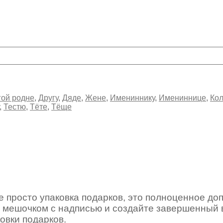
гой родне
,
Другу
,
Дяде
,
Жене
,
Имениннику
,
Имениннице
,
Кол
,
Тестю
,
Тёте
,
Тёще
е просто упаковка подарков, это полноценное до
 мешочком с надписью и создайте завершенный 
овки подарков.