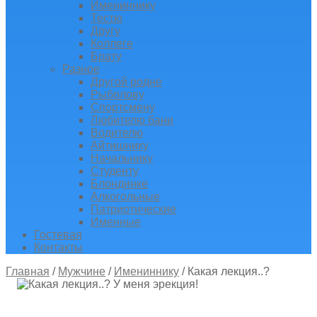
Имениннику
Тестю
Другу
Коллеге
Брату
Разное
Другой родне
Рыболову
Спортсмену
Любителю бани
Водителю
Айтишнику
Начальнику
Студенту
Блондинке
Алкогольные
Патриотические
Именные
Гостевая
Контакты
Главная
/
Мужчине
/
Имениннику
/
Какая лекция..?