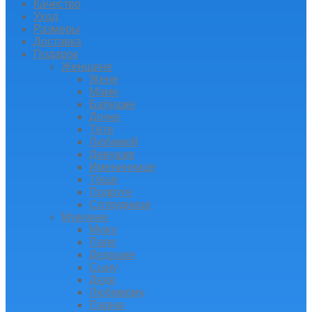
Качество
Уход
Размеры
Доставка
Подарок
Женщине
Жене
Маме
Бабушке
Дочке
Тёте
Любимой
Девушке
Имениннице
Тёще
Подруге
Сотруднице
Мужчине
Мужу
Папе
Дедушке
Сыну
Дяде
Любимому
Парню