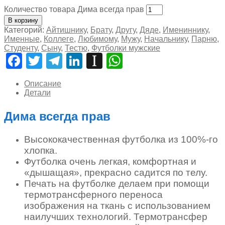
Количество товара Дима всегда прав
В корзину
Категорий:
Айтишнику
,
Брату
,
Другу
,
Дяде
,
Имениннику
,
Именные
,
Коллеге
,
Любимому
,
Мужу
,
Начальнику
,
Парню
,
Студенту
,
Сыну
,
Тестю
,
Футболки мужские
Facebook
Twitter
Telegram
LinkedIn
Instapaper
WhatsApp
Описание
Детали
Дима всегда прав
Высококачественная футболка из 100%-го
хлопка.
Футболка очень легкая, комфортная и
«дышащая», прекрасно садится по телу.
Печать на футболке делаем при помощи
термотрансферного переноса
изображения на ткань с использованием
наилучших технологий. Термотрансфер