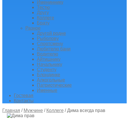
Имениннику
Тестю
Другу
Коллеге
Брату
Разное
Другой родне
Рыболову
Спортсмену
Любителю бани
Водителю
Айтишнику
Начальнику
Студенту
Блондинке
Алкогольные
Патриотические
Именные
Гостевая
Контакты
Главная
/
Мужчине
/
Коллеге
/
Дима всегда прав