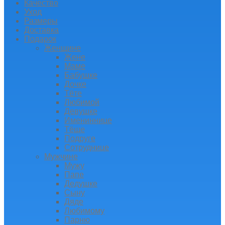
Качество
Уход
Размеры
Доставка
Подарок
Женщине
Жене
Маме
Бабушке
Дочке
Тёте
Любимой
Девушке
Имениннице
Тёще
Подруге
Сотруднице
Мужчине
Мужу
Папе
Дедушке
Сыну
Дяде
Любимому
Парню